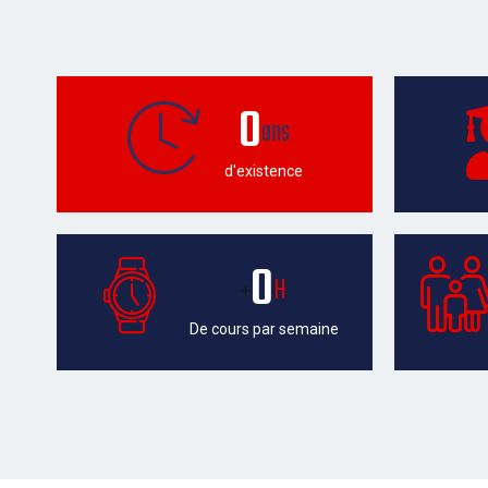
0
ans
d'existence
0
H
+
De cours par semaine