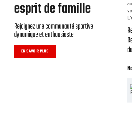
esprit de famille
ac
vo
L’
Rejoignez une communauté sportive
Re
dynamique et enthousiaste
Re
du
EN SAVOIR PLUS
N