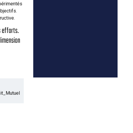
périmentés
bjectifs.
ructive.
 efforts.
dimension